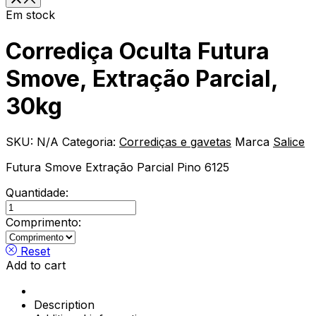
Em stock
Corrediça Oculta Futura
Smove, Extração Parcial,
30kg
SKU:
N/A
Categoria:
Corrediças e gavetas
Marca
Salice
Futura Smove Extração Parcial Pino 6125
Quantidade:
Corrediça
Oculta
Comprimento:
Futura
Smove,
Reset
Extração
Add to cart
Parcial,
30kg
quantity
Description