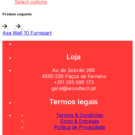
Select options
Produto seguinte
Asa Wall 10 Furnipart
Loja
Av. de Sobrão 266
4595-236 Paços de Ferreira
+351 255 095 173
geral@woodtech.pt
Termos legais
Termos & Condições
Envio & Entregas
Política de Privacidade