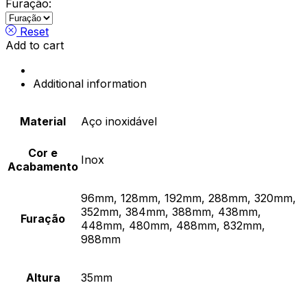
Angle
Furação:
H35
Furnipart
Reset
quantity
Add to cart
Additional information
Material
Aço inoxidável
Cor e
Inox
Acabamento
96mm, 128mm, 192mm, 288mm, 320mm,
352mm, 384mm, 388mm, 438mm,
Furação
448mm, 480mm, 488mm, 832mm,
988mm
Altura
35mm