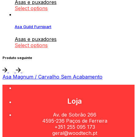
Asas e puxadores
Select options
Asa Guild Furnipart
Asas e puxadores
Select options
Produto seguinte
Asa Magnum / Carvalho Sem Acabamento
Loja
Av. de Sobrão 266
4595-236 Paços de Ferreira
+351 255 095 173
geral@woodtech.pt