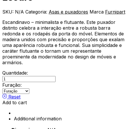
SKU:
N/A
Categoria:
Asas e puxadores
Marca
Furnipart
Escandinavo – minimalista e flutuante. Este puxador
distinto celebra a interação entre a robusta barra
redonda e os rodapés da porta do móvel. Elementos de
madeira unidos com precisão e proporções que exalam
uma aparência robusta e funcional. Sua simplicidade e
caráter flutuante o tornam um representante
proeminente da modernidade no design de móveis e
armários.
Quantidade:
Asa
Magnum
Furação:
/
Carvalho
Reset
Acabamento
Add to cart
Castanho
Escuro
quantity
Additional information