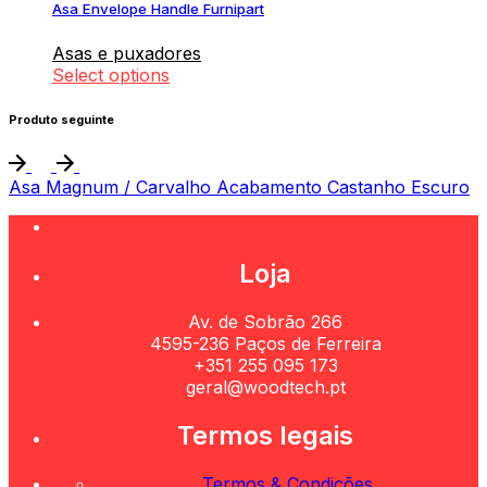
Asa Envelope Handle Furnipart
Asas e puxadores
Select options
Produto seguinte
Asa Magnum / Carvalho Acabamento Castanho Escuro
Loja
Av. de Sobrão 266
4595-236 Paços de Ferreira
+351 255 095 173
geral@woodtech.pt
Termos legais
Termos & Condições