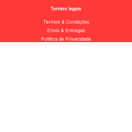
Termos legais
Termos & Condições
Asas e puxadores
Add to cart
Envio & Entregas
Política de Privacidade
Apoio ao cliente
Minha Conta
Apoio ao Cliente
Livro de reclamações
© 2023 Woodtech. Todos os direitos reservados. Design
by erva