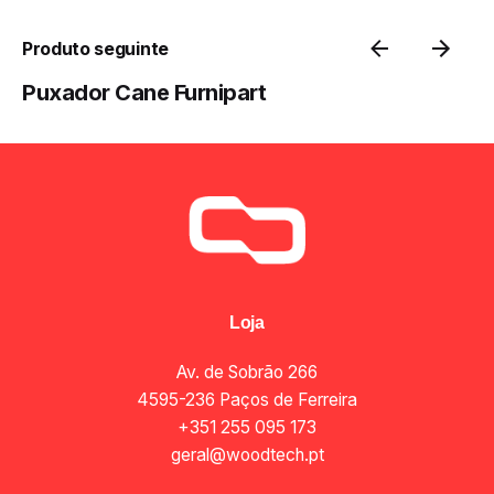
Produto seguinte
Puxador Cane Furnipart
Loja
Av. de Sobrão 266
4595-236 Paços de Ferreira
+351 255 095 173
geral@woodtech.pt