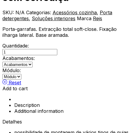
SKU:
N/A
Categorias:
Acessórios cozinha
,
Porta
detergentes
,
Soluções interiores
Marca
Rejs
Porta-garrafas. Extracção total soft-close. Fixação
ilharga lateral. Base aramada.
Quantidade:
Cesto
roupa
Acabamentos:
Suja
Aramado
Módulo:
com
corrediça
Reset
quantity
Add to cart
Description
Additional information
Detalhes
possibilidade de montagem de vários tipos de guias