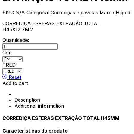
SKU:
N/A
Categoria:
Corrediças e gavetas
Marca
Higold
CORREDIÇA ESFERAS EXTRAÇÃO TOTAL
H45X12,7MM
Quantidade:
CORREDIÇA
HIGOLD
Cor:
EXTRAÇÃO
TOTAL
TRED:
H45MM
quantity
Reset
Add to cart
Description
Additional information
CORREDIÇA ESFERAS EXTRAÇÃO TOTAL H45MM
Características do produto