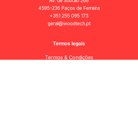
Av. de Sobrão 266
4595-236 Paços de Ferreira
+351 255 095 173
geral@woodtech.pt
Termos legais
Termos & Condições
Envio & Entregas
Política de Privacidade
Apoio ao cliente
Minha Conta
Apoio ao Cliente
Livro de reclamações