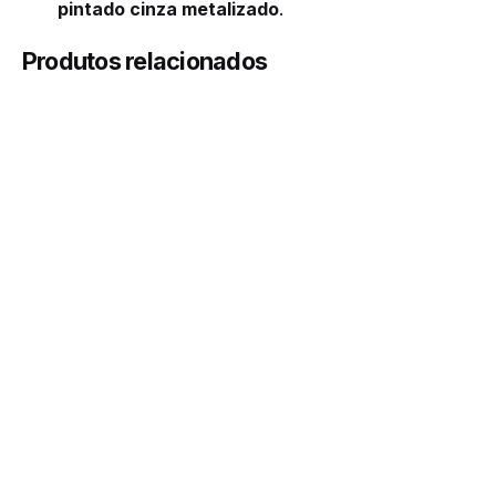
pintado cinza metalizado
.
Produtos relacionados
Cor
Branco, Cinza
Medida
300mm, 350mm, 400mm, 450mm, 500mm,
550mm, 1100mm