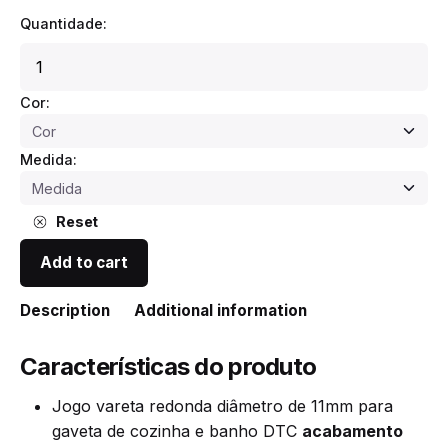
Quantidade:
Jogo
de
Varão
Cor:
Quadrado
para
Medida:
GAVETA
DTC
DRAGON-
Reset
BOX
84,5MM
Add to cart
quantity
Description
Additional information
Características do produto
Jogo vareta redonda diâmetro de 11mm para
gaveta de cozinha e banho DTC
acabamento