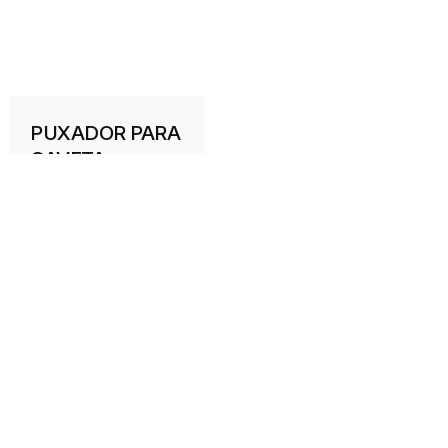
PUXADOR PARA
GAVETA
INTERIOR
CINZA DTC
Corrediças e gavetas
Filters
Categorias