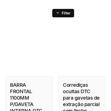
Filter
BARRA
Corrediças
FRONTAL
ocultas DTC
1100MM
para gavetas de
P/GAVETA
extração parcial
INTERNA DTC
com fecho