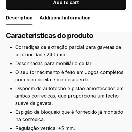
Add to cart
gavetas
de
extração
Description
Additional information
parcial
com
Características do produto
fecho
suave
Corrediças de extração parcial para gavetas de
quantity
profundidade 240 mm.
Desenhadas para mobiliário de lar.
O seu fornecimento é feito em Jogos completos
com mão direita e mão esquerda.
Dispõem de autofecho e pistão amortecedor em
ambas corrediças, que proporciona um fecho
suave da gaveta.
Espigão de bloqueio que é fornecido já montado
na corrediça.
Regulação vertical +5 mm.