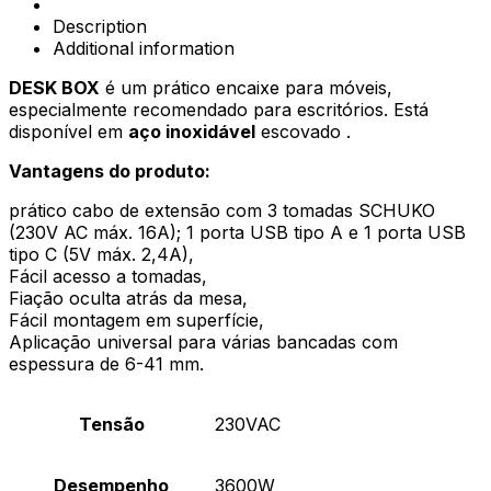
-
Description
USB
Additional information
A
e
DESK BOX
é um prático encaixe para móveis,
C,
especialmente recomendado para escritórios. Está
230V
disponível em
aço inoxidável
escovado .
(TIPO
SCHUKO)
Vantagens do produto:
quantity
prático cabo de extensão com 3 tomadas SCHUKO
(230V AC máx. 16A); 1 porta USB tipo A e 1 porta USB
tipo C (5V máx. 2,4A),
Fácil acesso a tomadas,
Fiação oculta atrás da mesa,
Fácil montagem em superfície,
Aplicação universal para várias bancadas com
espessura de 6-41 mm.
Tensão
230VAC
Desempenho
3600W