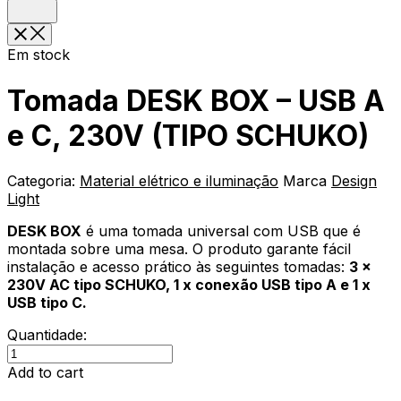
Em stock
Tomada DESK BOX – USB A
e C, 230V (TIPO SCHUKO)
Categoria:
Material elétrico e iluminação
Marca
Design
Light
DESK BOX
é uma tomada universal com USB que é
montada sobre uma mesa. O produto garante fácil
instalação e acesso prático às seguintes tomadas:
3 x
230V AC tipo SCHUKO, 1 x conexão USB tipo A e 1 x
USB tipo C.
Quantidade:
Tomada
DESK
Add to cart
BOX