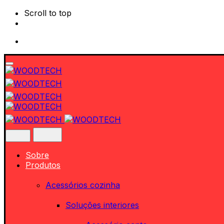
Scroll to top
Skip
to
content
Sobre
Produtos
Acessórios cozinha
Soluções interiores