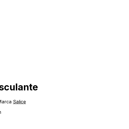
asculante
Marca
Salice
m