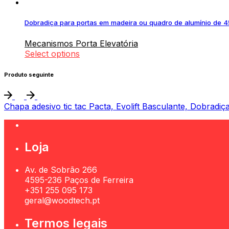
Dobradiça para portas em madeira ou quadro de alumínio de 
Mecanismos Porta Elevatória
Select options
Produto seguinte
Chapa adesivo tic tac Pacta, Evolift Basculante, Dobradiç
Loja
Av. de Sobrão 266
4595-236 Paços de Ferreira
+351 255 095 173
geral@woodtech.pt
Termos legais