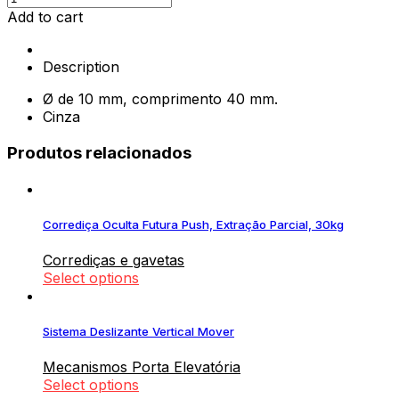
para
Add to cart
Pacta
e
Description
Evolift
Basculante
Ø de 10 mm, comprimento 40 mm.
quantity
Cinza
Produtos relacionados
Corrediça Oculta Futura Push, Extração Parcial, 30kg
Corrediças e gavetas
Select options
Sistema Deslizante Vertical Mover
Mecanismos Porta Elevatória
Select options