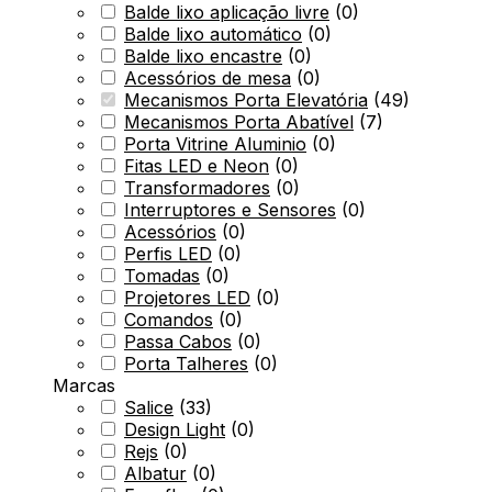
Balde lixo aplicação livre
(
0
)
Balde lixo automático
(
0
)
Balde lixo encastre
(
0
)
Acessórios de mesa
(
0
)
Mecanismos Porta Elevatória
(
49
)
Mecanismos Porta Abatível
(
7
)
Porta Vitrine Aluminio
(
0
)
Fitas LED e Neon
(
0
)
Transformadores
(
0
)
Interruptores e Sensores
(
0
)
Acessórios
(
0
)
Perfis LED
(
0
)
Tomadas
(
0
)
Projetores LED
(
0
)
Comandos
(
0
)
Passa Cabos
(
0
)
Porta Talheres
(
0
)
Marcas
Salice
(
33
)
Design Light
(
0
)
Rejs
(
0
)
Albatur
(
0
)