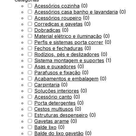
Acessórios cozinha
(
0
)
Acessórios casa banho e lavandaria
(
0
)
Acessórios roupeiro
(
0
)
Corrediças e gavetas
(
0
)
Dobradiças
(
0
)
Material elétrico e iluminação
(
0
)
Perfis e sistemas porta correr
(
0
)
Fechos e fechaduras
(
0
)
Rodízios, pés e deslizadores
(
0
)
Sistema montagem e suportes
(
1
)
Asas e puxadores
(
0
)
Parafusos e fixação
(
0
)
Acabamentos e embalagem
(
0
)
Carpintaria
(
0
)
Soluções interiores
(
0
)
Acessório canto
(
0
)
Porta detergentes
(
0
)
Cestos multiusos
(
0
)
Estruturas despenseiro
(
0
)
Gavetas arame
(
0
)
Balde lixo
(
0
)
Balde do lixo gavetão
(
0
)