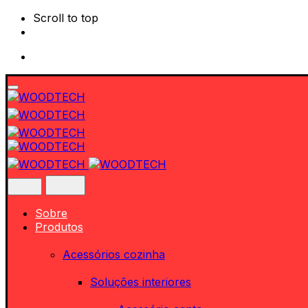
Scroll to top
Skip
to
content
Sobre
Produtos
Acessórios cozinha
Soluções interiores