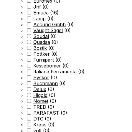
Euroflex
(
0
)
Jnf
(
0
)
Emuca
(
16
)
Lamp
(
0
)
Accurid Gmbh
(
0
)
Vaught Sagel
(
0
)
Soudal
(
0
)
Quadsa
(
0
)
Bostik
(
0
)
Pottker
(
0
)
Furnipart
(
0
)
Kessebomer
(
0
)
Italiana Ferramenta
(
0
)
Syskor
(
0
)
Buchmann
(
0
)
Delux
(
0
)
Higold
(
0
)
Nomet
(
0
)
TRED
(
0
)
PARAFAST
(
0
)
DTC
(
0
)
Kraus
(
0
)
volt
(
0
)