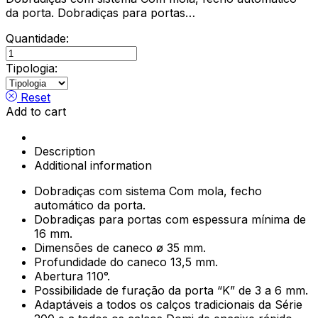
da porta. Dobradiças para portas…
Quantidade:
Dobradiça
Série
Tipologia:
200
c/Mola
Reset
Titanium
Add to cart
quantity
Description
Additional information
Dobradiças com sistema Com mola, fecho
automático da porta.
Dobradiças para portas com espessura mínima de
16 mm.
Dimensões de caneco ø 35 mm.
Profundidade do caneco 13,5 mm.
Abertura 110°.
Possibilidade de furação da porta “K” de 3 a 6 mm.
Adaptáveis a todos os calços tradicionais da Série