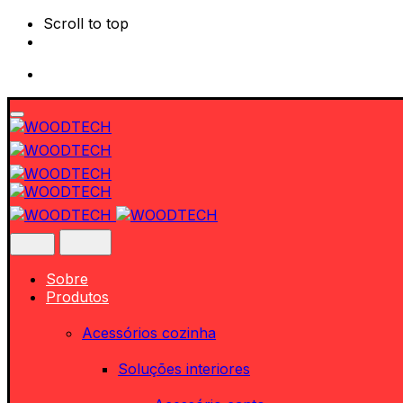
Scroll to top
Skip
to
content
Sobre
Produtos
Acessórios cozinha
Soluções interiores