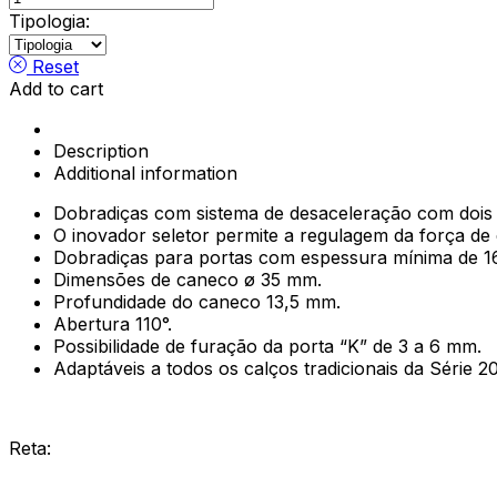
Série
Tipologia:
700
Silentia+,
Reset
Titanium
Add to cart
quantity
Description
Additional information
Dobradiças com sistema de desaceleração com dois pi
O inovador seletor permite a regulagem da força de
Dobradiças para portas com espessura mínima de 
Dimensões de caneco ø 35 mm.
Profundidade do caneco 13,5 mm.
Abertura 110°.
Possibilidade de furação da porta “K” de 3 a 6 mm.
Adaptáveis a todos os calços tradicionais da Série 2
Reta: