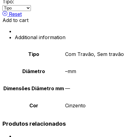
Emily
Tipo:
Duo
quantity
Reset
Add to cart
Additional information
Tipo
Com Travão, Sem travão
Diâmetro
–mm
Dimensões Diâmetro mm
—
Cor
Cinzento
Produtos relacionados