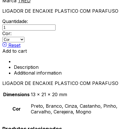
Marca
TRED
LIGADOR DE ENCAIXE PLASTICO COM PARAFUSO
Quantidade:
LIGADOR
DE
Cor:
ENCAIXE
PLASTICO
Reset
COM
Add to cart
PARAFUSO
quantity
Description
Additional information
LIGADOR DE ENCAIXE PLASTICO COM PARAFUSO
Dimensions
13 × 21 × 20 mm
Preto, Branco, Cinza, Castanho, Pinho,
Cor
Carvalho, Cerejeira, Mogno
Produtos relacionados