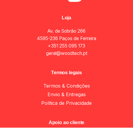
Loja
Av. de Sobrão 266
4595-236 Paços de Ferreira
+351 255 095 173
geral@woodtech.pt
Termos legais
Termos & Condições
Envio & Entregas
Política de Privacidade
Add to cart
Mecanismos Porta Abatível
Mecanismos Porta E
Apoio ao cliente