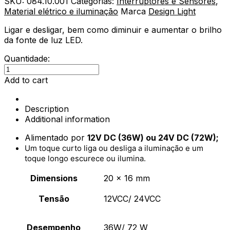
SKU:
084.10.001
Categorias:
Interruptores e Sensores
,
Material elétrico e iluminação
Marca
Design Light
Ligar e desligar, bem como diminuir e aumentar o brilho
da fonte de luz LED.
Quantidade:
Interruptor
Touch
Add to cart
Dimmer
12V/24V
Description
Cromado
Additional information
quantity
Alimentado por
12V DC (36W) ou 24V DC (72W);
Um toque curto liga ou desliga a iluminação e um
toque longo escurece ou ilumina.
Dimensions
20 × 16 mm
Tensão
12VCC/ 24VCC
Desempenho
36W/ 72 W