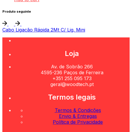
Produto seguinte
Cabo Ligação Rápida 2Mt C/ Lig. Mini
Loja
Av. de Sobrão 266
4595-236 Paços de Ferreira
+351 255 095 173
geral@woodtech.pt
Termos legais
Termos & Condições
Envio & Entregas
Política de Privacidade