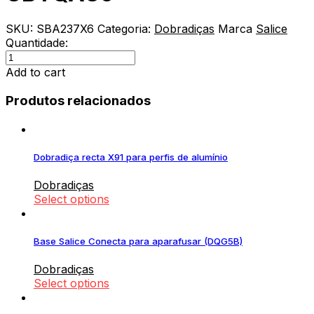
SKU:
SBA237X6
Categoria:
Dobradiças
Marca
Salice
Quantidade:
Limitador
de
Add to cart
abertura,
Dobradiça
Produtos relacionados
Universal
Push
CBYQAC9
quantity
Dobradiça recta X91 para perfis de alumínio
Dobradiças
Select options
Base Salice Conecta para aparafusar (DQG5B)
Dobradiças
Select options