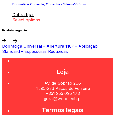
Dobradiça Conecta, Cobertura 14mm-16,5mm
Dobradiças
Select options
Produto seguinte
Dobradiça Universal – Abertura 110º – Aplicação
Standard – Espessuras Reduzidas
Loja
Av. de Sobrão 266
4595-236 Paços de Ferreira
+351 255 095 173
geral@woodtech.pt
Termos legais