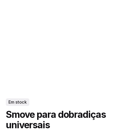
Skip
to
content
0
Em stock
Smove para dobradiças
universais