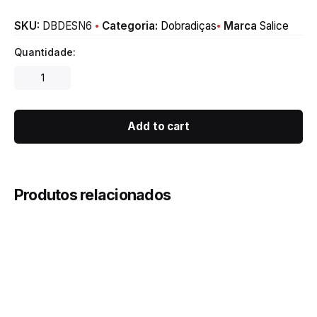
SKU:
DBDESN6
Categoria:
Dobradiças
Marca
Salice
Quantidade:
Smove
para
dobradiças
universais
Add to cart
quantity
Produtos relacionados