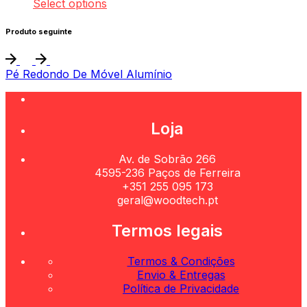
Select options
Produto seguinte
Pé Redondo De Móvel Alumínio
Loja
Av. de Sobrão 266
4595-236 Paços de Ferreira
+351 255 095 173
geral@woodtech.pt
Termos legais
Termos & Condições
Envio & Entregas
Política de Privacidade