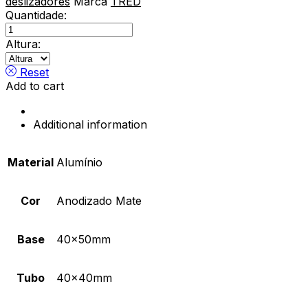
deslizadores
Marca
TRED
Quantidade:
Pé
Quadrado
Altura:
De
Móvel
Reset
Alumínio
Add to cart
quantity
Additional information
Material
Alumínio
Cor
Anodizado Mate
Base
40x50mm
Tubo
40x40mm