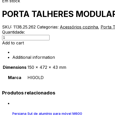
Em stock
PORTA TALHERES MODULAR
SKU:
1138.25.262
Categorias:
Acessórios cozinha
,
Porta 
Quantidade:
PORTA
TALHERES
Add to cart
MODULAR
(1+2
Additional information
DIVISÕES)
NOGUEIRA
Dimensions
150 × 472 × 43 mm
HIGOLD
150X472X43MM
Marca
HIGOLD
quantity
Produtos relacionados
Persiana Sut de alumínio para móvel M600