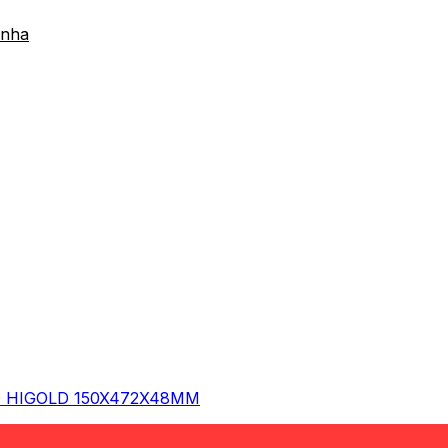
inha
 HIGOLD 150X472X48MM