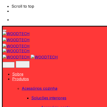
Scroll to top
Skip
to
content
Sobre
Produtos
Acessórios cozinha
Soluções interiores