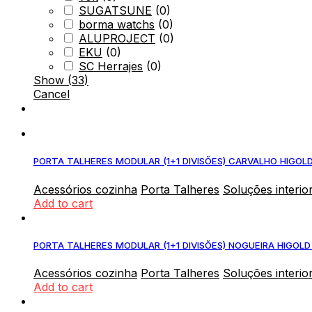
SUGATSUNE
(
0
)
borma watchs
(
0
)
ALUPROJECT
(
0
)
EKU
(
0
)
SC Herrajes
(
0
)
Show
(
33
)
Cancel
PORTA TALHERES MODULAR (1+1 DIVISÕES) CARVALHO HIGO
Acessórios cozinha
Porta Talheres
Soluções interio
Add to cart
PORTA TALHERES MODULAR (1+1 DIVISÕES) NOGUEIRA HIGOL
Acessórios cozinha
Porta Talheres
Soluções interio
Add to cart