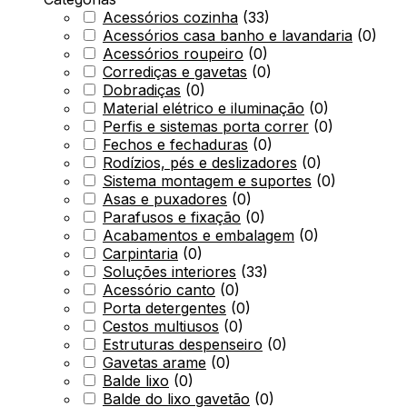
Acessórios cozinha
(
33
)
Acessórios casa banho e lavandaria
(
0
)
Acessórios roupeiro
(
0
)
Corrediças e gavetas
(
0
)
Dobradiças
(
0
)
Material elétrico e iluminação
(
0
)
Perfis e sistemas porta correr
(
0
)
Fechos e fechaduras
(
0
)
Rodízios, pés e deslizadores
(
0
)
Sistema montagem e suportes
(
0
)
Asas e puxadores
(
0
)
Parafusos e fixação
(
0
)
Acabamentos e embalagem
(
0
)
Carpintaria
(
0
)
Soluções interiores
(
33
)
Acessório canto
(
0
)
Porta detergentes
(
0
)
Cestos multiusos
(
0
)
Estruturas despenseiro
(
0
)
Gavetas arame
(
0
)
Balde lixo
(
0
)
Balde do lixo gavetão
(
0
)