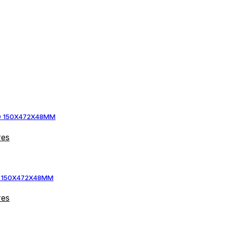
LD 150X472X48MM
res
D 150X472X48MM
res