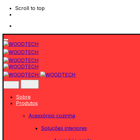
Scroll to top
Skip
to
content
Sobre
Produtos
Acessórios cozinha
Soluções interiores