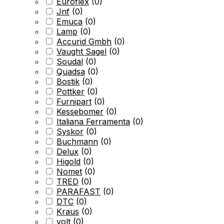
Euroflex
(
0
)
Jnf
(
0
)
Emuca
(
0
)
Lamp
(
0
)
Accurid Gmbh
(
0
)
Vaught Sagel
(
0
)
Soudal
(
0
)
Quadsa
(
0
)
Bostik
(
0
)
Pottker
(
0
)
Furnipart
(
0
)
Kessebomer
(
0
)
Italiana Ferramenta
(
0
)
Syskor
(
0
)
Buchmann
(
0
)
Delux
(
0
)
Higold
(
0
)
Nomet
(
0
)
TRED
(
0
)
PARAFAST
(
0
)
DTC
(
0
)
Kraus
(
0
)
volt
(
0
)