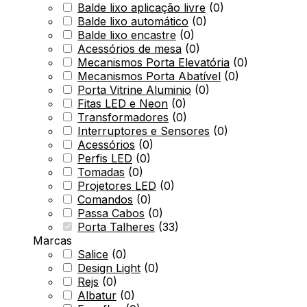
Balde lixo aplicação livre
(
0
)
Balde lixo automático
(
0
)
Balde lixo encastre
(
0
)
Acessórios de mesa
(
0
)
Mecanismos Porta Elevatória
(
0
)
Mecanismos Porta Abatível
(
0
)
Porta Vitrine Aluminio
(
0
)
Fitas LED e Neon
(
0
)
Transformadores
(
0
)
Interruptores e Sensores
(
0
)
Acessórios
(
0
)
Perfis LED
(
0
)
Tomadas
(
0
)
Projetores LED
(
0
)
Comandos
(
0
)
Passa Cabos
(
0
)
Porta Talheres
(
33
)
Marcas
Salice
(
0
)
Design Light
(
0
)
Rejs
(
0
)
Albatur
(
0
)