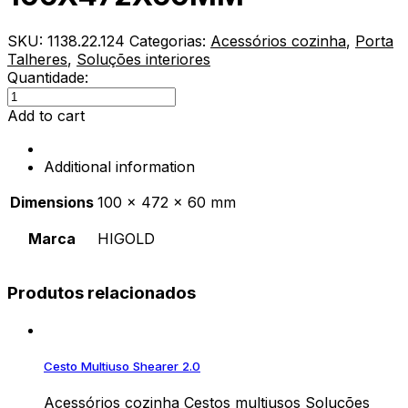
SKU:
1138.22.124
Categorias:
Acessórios cozinha
,
Porta
Talheres
,
Soluções interiores
Quantidade:
PORTA
TALHERES
Add to cart
MODULAR
(2
Additional information
DIVISÕES)
CARVALHO
Dimensions
100 × 472 × 60 mm
HIGOLD
100X472X60MM
Marca
HIGOLD
quantity
Produtos relacionados
Cesto Multiuso Shearer 2.0
Acessórios cozinha
Cestos multiusos
Soluções