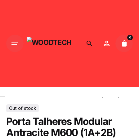
Skip
to
content
0
Out of stock
Porta Talheres Modular
Antracite M600 (1A+2B)