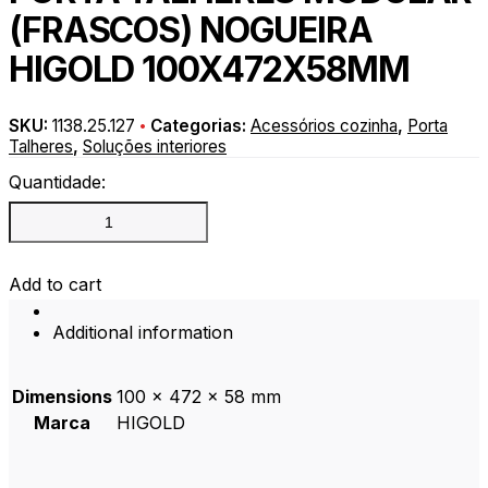
(FRASCOS) NOGUEIRA
HIGOLD 100X472X58MM
SKU:
1138.25.127
Categorias:
Acessórios cozinha
,
Porta
Talheres
,
Soluções interiores
Quantidade:
PORTA
TALHERES
MODULAR
(FRASCOS)
Add to cart
NOGUEIRA
HIGOLD
Additional information
100X472X58MM
quantity
Dimensions
100 × 472 × 58 mm
Marca
HIGOLD