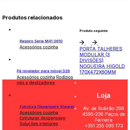
Produtos relacionados
Produto seguinte
Respiro Serie M41 0610
Acessórios cozinha
PORTA TALHERES
MODULAR (3
DIVISÕES)
NOGUEIRA HIGOLD
Pé nivelador para móvel D26
170X472X60MM
Acessórios cozinha
Rodízios
pés e deslizadores
Loja
Estrutura Dispenseiro Shearer
Av. de Sobrão 266
Acessórios cozinha
4595-236 Paços de
Estruturas despenseiro
Ferreira
Soluções interiores
+351 255 095 173