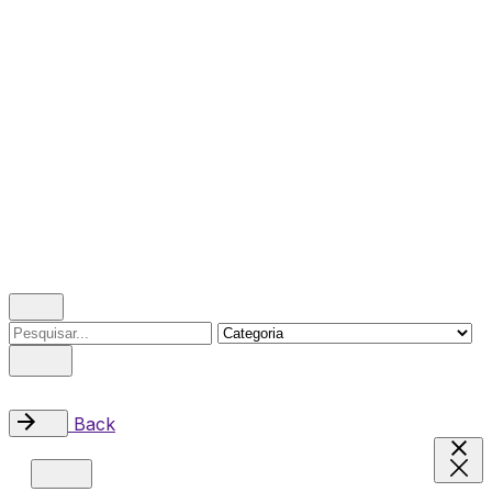
Catálogos
Contactos
© 2023 Woodtech. Todos os direitos reservados.
Design by erva
0
Search
for
Back