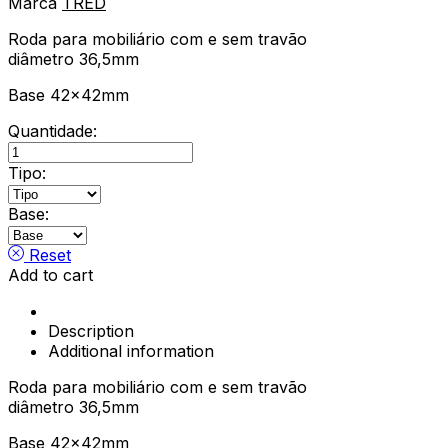
Marca
TRED
Roda para mobiliário com e sem travão
diâmetro 36,5mm
Base 42x42mm
Quantidade:
Roda
Anna
Tipo:
quantity
Base:
Reset
Add to cart
Description
Additional information
Roda para mobiliário com e sem travão
diâmetro 36,5mm
Base 42x42mm