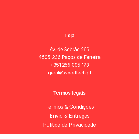
Loja
Av. de Sobrão 266
4595-236 Paços de Ferreira
+351 255 095 173
geral@woodtech.pt
Termos legais
Termos & Condições
Envio & Entregas
Add to cart
Perfis e sistemas porta correr
Política de Privacidade