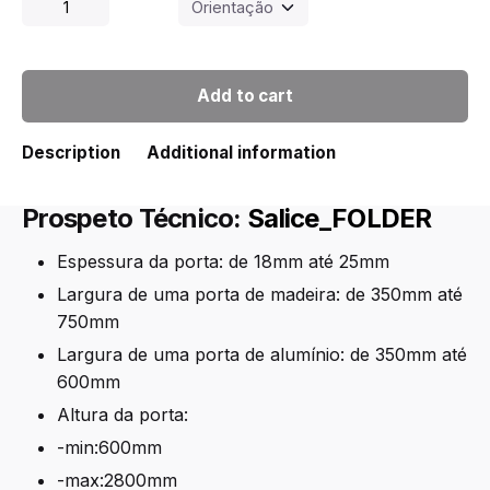
Sistema
de
portas
FOLDER,
Add to cart
Abertura
90º
quantity
Description
Additional information
Prospeto Técnico:
Salice_FOLDER
Espessura da porta: de 18mm até 25mm
Largura de uma porta de madeira: de 350mm até
750mm
Largura de uma porta de alumínio: de 350mm até
600mm
Altura da porta:
-min:600mm
-max:2800mm