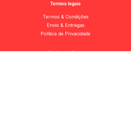
Termos legais
Termos & Condições
Envio & Entregas
Política de Privacidade
Add to cart
Perfis e sistemas porta correr
Apoio ao cliente
Minha Conta
Apoio ao Cliente
Livro de reclamações
© 2023 Woodtech. Todos os direitos reservados. Design
by erva