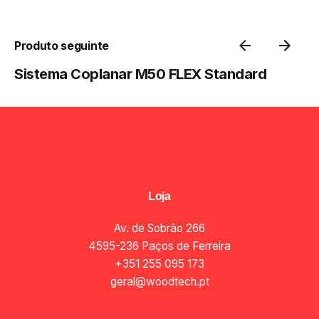
Produto seguinte
Sistema Coplanar M50 FLEX Standard
Loja
Av. de Sobrão 266
4595-236 Paços de Ferreira
+351 255 095 173
geral@woodtech.pt