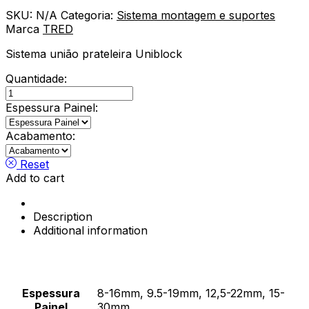
SKU:
N/A
Categoria:
Sistema montagem e suportes
Marca
TRED
Sistema união prateleira Uniblock
Quantidade:
Suporte
para
Espessura Painel:
engate
UniBlock
Acabamento:
quantity
Reset
Add to cart
Description
Additional information
Espessura
8-16mm, 9.5-19mm, 12,5-22mm, 15-
Painel
30mm