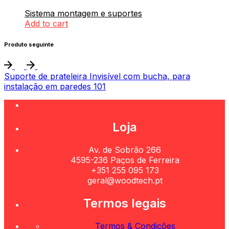
Sistema montagem e suportes
Add to cart
Produto seguinte
Suporte de prateleira Invisível com bucha, para
instalação em paredes 101
Loja
Av. de Sobrão 266
4595-236 Paços de Ferreira
+351 255 095 173
geral@woodtech.pt
Termos legais
Termos & Condições