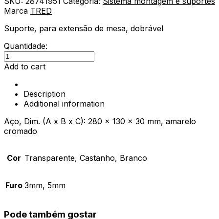
SKU:
28741951
Categoria:
Sistema montagem e suportes
Marca
TRED
Suporte, para extensão de mesa, dobrável
Quantidade:
Suporte,
para
Add to cart
extensão
de
Description
mesa,
Additional information
dobrável
quantity
Aço, Dim. (A x B x C): 280 x 130 x 30 mm, amarelo
cromado
Cor
Transparente, Castanho, Branco
Furo
3mm, 5mm
Pode também gostar