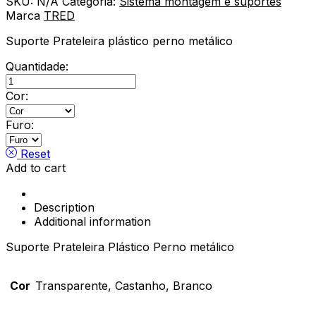
SKU:
N/A
Categoria:
Sistema montagem e suportes
Marca
TRED
Suporte Prateleira plástico perno metálico
Quantidade:
Suporte
Prateleira
Cor:
Plastico
Perno
Furo:
Metalico
quantity
Reset
Add to cart
Description
Additional information
Suporte Prateleira Plástico Perno metálico
Cor
Transparente, Castanho, Branco