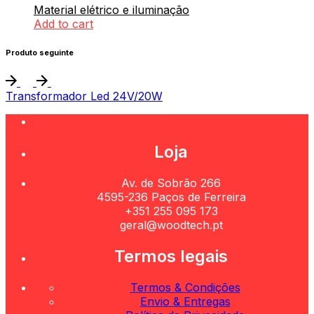
Material elétrico e iluminação
Add to cart
Produto seguinte
Transformador Led 24V/20W
Loja
Av. de Sobrão 266
4595-236 Paços de Ferreira
+351 255 095 173
geral@woodtech.pt
Termos legais
Termos & Condições
Envio & Entregas