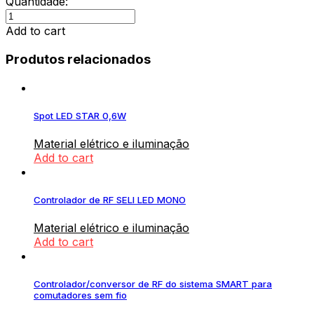
Quantidade:
Transformador
Led
Add to cart
24V/30W
quantity
Produtos relacionados
Spot LED STAR 0,6W
Material elétrico e iluminação
Add to cart
Controlador de RF SELI LED MONO
Material elétrico e iluminação
Add to cart
Controlador/conversor de RF do sistema SMART para
comutadores sem fio