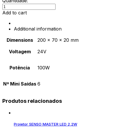
Quantidade:
Transformador
Led
Add to cart
VOOLT
24V/100W
Additional information
quantity
Dimensions
200 × 70 × 20 mm
Voltagem
24V
Potência
100W
Nº Mini Saídas
6
Produtos relacionados
Projetor SENSO MASTER LED 2,2W